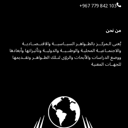
+967 779 842 103
من نحن
يُعنى الـمركـــز بالظــواهــر السيــاسيـــة والاقتــصــاديــة
والاجتمــاعيــة المحليـة والوطنــيــة والدوليــة وتأثيراتها وأبعادها
ووضع الدراسات والأبحاث والرؤى لتـلك الظــواهــر وتقــديمها
للجهــات المعنية