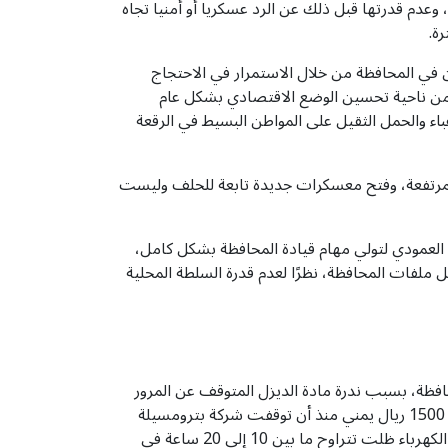
 وعدم قدرتها قبل ذلك عن الرد عسكريا أو أمنيا تجاه
ة.
في المحافظة من خلال الاستمرار في الاحتجاج
ن من ناحية تحسين الوضع الاقتصادي بشكل عام
باء والحمل الثقيل على المواطن البسيط في الرقعة
المرتفعة، وفتح معسكرات جديدة تابعة للحلف وليست
العمودي لتولي مهام قيادة المحافظة بشكل كامل،
فات المحافظة، نظرًا لعدم قدرة السلطة المحلية
افظة، بسبب ندرة مادة الديزل المتوقف عن المرور
نتيجة تقطعات حلف القبائل مما أدى إلى زيادة سعر الديزل في السوق المحلية، حيث تراوح سعر اللتر ما بين 1450 إلى 1500 ريال يمني منذ أن توقفت شركة بترومسيلة
عن التوريد، مما جعل جميع أسعار الخضراوات والفواكه تقفز قفزة جنونية في سعر البيع، بالإضافة إلى أن ساعات انقطاع الكهرباء ظلت تتراوح ما بين 10 إلى 20 ساعة في