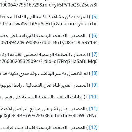
id=100064779516729&rdid=yk5PV1eQScZ5ow3l
[5]
fnsn=wa&v=bf5pAcHcljc&feature=youtu.be
[6]
/905199424969035/?rdid=B6TyO8ScDL5RY13s
[7]
/476606205325094/?rdid=ql7FrqSHa5aBLMq6
[8]
) تم الاتصال به عبر الهاتف ، وقد صرح بكونه قد ت
[9]
) المصدر : تقرير قناة عدن الفضائية ، رابط اليوتيوب : /www.youtube.com/watch?v=7OkWexKUjCc&si=yTox2b6pNQ2RMEAt
[10]
) ) بيانات الحلف ، الصفحة الرسمية على فيس 
[11]
7xgdXgL3s9BHu9%2F%3Fmibextid%3DWC7FNe
[12]