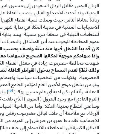
اليمنية، وقد أحدث الاحتجاج القبلي ونصب النقاط عل
الاحتجاجات المدنية في مدينة المكلا في بداية شهر سب
عموم المحافظة للوقوف عند أبرز المشاكل والتحديات ال
كان قد بدأ الشغل فيها منذ سنة ونصف بحسب الك
وإذا سهامكم موجهة لمكانها الصحيح فسهامنا معكم
شهدت محافظة حضرموت زيادة في معدل انقطاع الكهربا
وذلك نظرًا لعدم السماح بدخول القواطر الناقلة لش
الحضرمية، وتكونت من شخصيات سياسية واجتماعية م
وهو من يشغل موقع الأمين العام لمؤتمر الجامع المعني
المعلنة، وأنه لم يكن لديه أي علم مسبق بها! (
[8]
وساعتي انقطاع بمدينة المكلا، وأما من الناحية السياس
الورقة، مع ملاحظة أن حلف قبائل حضرموت رفض وجود 
الاجتماعية فقد دعا عمرو بن حبريش إلى المزيد من 
القبائل الكبيرة في المحافظة بالانضمام إلى حلف قب