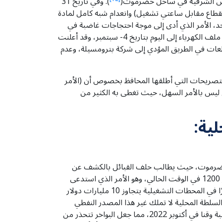
لديس الشرقية في ساحل حضرموت(
). وفي تاريخ 31
المكلا وعموم ساحل حضرموت من انقطاع طويل للتيار الكهربائي حيث وصل إلى (9 ساعات انقطاع مقابل ساعتي تشغيل) وانعدام شبه كامل لمادة
قد وصل سعر الجالون (20 لترًا) في السوق السوداء بحوالي 50 ألف للجالون الواحد، الأمر الذي أدى إلى موجة احتجاجات غاضبة في
بعض مناطق مدينة المكلا، والتي سرعان ما فرقها الأمن عبر إطلاق النار في الهواء لتفريق المتظاهرين، ولم يحدث أي تقدم في ملف الكهرباء إلى اليوم بتاريخ 4- سبتمبر، وقد أعلنت
عات في الطريق المؤدي إلى شركة بترومسيلة، وعدم
صريحات التي أطلقها المحافظ بخصوص أن (الأمر
 ليس بالأمر السهل، حيث تغطى به الكثير من
ية:
دي حضرموت، حيث يطالب حلف القبائل بالكشف عن
فروقات مادة الديزل الذي تنتجه الشركة والذي يقدر بحوالي 700 ريال للتر الواحد، علما بأن سعر البيع في السوق المحلي يتجاوز 1200 في الوقت الحالي، وهو الأمر الذي استدعى
السلطة المحلية أن تظهر مواضع صرف تلك الفروقات بأنها تصرف على صيانة قطاع الكهرباء بشكل عام، كونها تواجه عجزًا كبيرًا في المحطات التشغيلية يتجاوز 10 مليارات دولار
السلطة المحلية لا تملك غير هذا المصدر النفطي
لتغطية النفقات المرتفعة في ظل عدم قدرة الحكومة الشرعية على تصدير النفط إلى الخارج بسبب ضربات الحوثي إلى ميناء ضبة وقنا في أكتوبر 2022، مما جعل البواخر تتحذر من