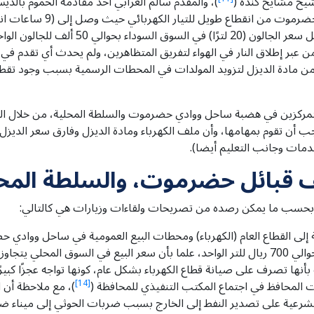
شيخ مشايخ كندة (
)، والمقدم سالم الغرابي أحد مقادمة الحموم با
أغسطس كانت قد عانت مدينة 
البترول والديزل في عموم المحطات الرسمية، و
ن مادة الديزل لتزويد المولدات في المحطات الرسمية بسبب وجود تقط
مركزين في هضبة ساحل ووادي حضرموت والسلطة المحلية، من خلال الت
 أن تقوم بمهامها، وأن ملف الكهرباء ومادة الديزل وفارق سعر الديزل
دمات وجانب التعليم أيضا).
لف قبائل حضرموت، والسلطة المحل
ة بحسب ما يمكن رصده من تصريحات ولقاءات وزيارات هي كالتالي:
ة إلى القطاع العام (الكهرباء) ومحطات البيع العمومية في ساحل ووا
المحافظ في اجتماع المكتب التنفيذي للمحافظة (
[14]
)، مع ملاحظة أن 