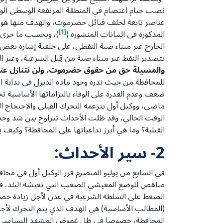
نصب خيام اعتصام في المنطقة المرتفعة الوسطى الو
عناصر تابعة لحلف قبائل حضرموت، والهدف منها هو 
المذكورة في البيانات المنشورة (
[1]
)، وبحسب ما جرى ت
الخارج عبر ميناء ضبة النفطي، على خلفية إشارة بعض 
بتصدير النفط عبر ميناء ضبة من قِبل الشرعية، وعبر
والمسيلة حق من حقوق حضرموت، ولن نتنازل عنه،
للمحافظة من حيث ندرة وجود مادة الديزل في بداية الأ
ضعف وعدم القدرة على الوفاء بالتزاماتها الأساسية ت
ماضي، ووكيل أول بتزعمه التحرك القبلي والاحتجاج ا
الوقت الحالي، وقد ظلت الأحداث تتراوح بين شد وجذب 
القبلية؟ وما هي أبرز تداعياتها على المحافظة؟ وكيف
2- سير الأحداث:
في السابع من يوليو المنصرم قرر الوكيل أول في م
مناهض للوضع المعيشي الصعب التي تعيشه البلد، في ظ
الضغط على السلطة الشرعية في عدن لأجل زيادة حص
(المطالب الأساسية) هي الهدف الذي يتم التحرك لأجل
المحافظة، خصوصا في ظل غموض المشهد السياسي ال