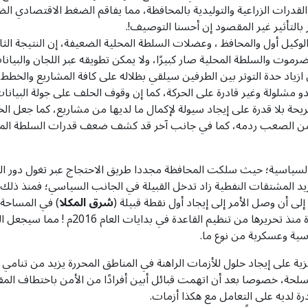
القدرات الزراعية والتوليدية بالمحافظة، مما يفاقم الضغط الاقتصادي ا
 بالتأثير غير المقصود إن أحسنا التوصيف!.
كيل أول والمحافظ ، وعضلات السلطة المحلية الضعيفة، إن النتيجة الثان
 والسلطة المحلية صار كبيرًا، ولا يمكن تطويقه عبر اللجان والبيانا
ازياد حدة التوتر بين الطرفين سيلقي بظلاله على كافة المشاريع والخطط
دو مشلولة وغير قادرة على الحركة، كما إن وقوف الحلف على جولة البيا
حة بلا قدرة على إيجاد سيولة لإكمال ما لديها من مشاريع، كما جعل الح
من الصعب ردمه، كما في جانب آخر قد كشف ضعف قدرات السلطة المحلية 
ا السياسية؛ حيث سلكت المحافظة مجددا طريق الاحتجاج عبر تغول دور الق
د المشتقات النفطية زاد تدخل القبيلة في الجانب السياسي؛ فمنذ ذلك ال
ى أن وصل الأمر إلى إيجاد أول نقطة قبيلة (
شرق المكلا
) في المساحة 
التابعة لقيادة المنطقة العسكرية الثانية
ية وعسكرية من نوع ما.
زية على إيجاد حلول للأزمات الراهنة في المناطق المحررة يزيد من تنام
سلحة، خصوصا بعد أن اتهمت قبائل أبين أفرادًا من الأمن باختطاف المقد
رة لديه على التعامل مع هكذا أزمات.