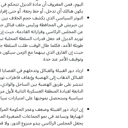
اليوم، فمن المعروف أن مادة الديزل تتحكم في 
يكون هنالك أي تدخل، أو خط رجعة، أو حتى إقرار
التوتر السياسي الذي يكشف حجم الخلاف بين الو
بن حبريش في المحافظة ورئيس حلف قبائل حضرموت
عن المجلس الرئاسي وقراراته القادمة، حيث إن 
توريد الديزل قد جعل قدرات السلطة المحلية تب
طويلة الأمد، فكلما طال الوقت ظلت السلطة جري
حيث إن الفارق الذي بينهما مع الزمن سيكون 
وتوقيف الأمر عند حدة.
ازياد دور القبيلة والقبائل وتدخلهم في القضاي
القبائل الذهاب إلى الهضبة وإيقاف قاطرات توري
تنتشر على طريق الهضبة بين الساحل والوادي، إل
سياسية وستحصل بموجبها على امتيازات سياس
إن ازياد دور القبيلة وضعف وعجز الحكومة المرك
انهيارها ويساعد في نمو الجماعات الصغيرة الم
يجعل المجلس الرئاسي يبدو منزوع الدور، ولا قد