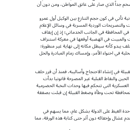
لضخم جداً الذي صار على عاتق المواطن، ومن دون أن
ية تأتي في كون حجم التنازع بين الوكيل أول عمرو
ت والتصريحات الوردية المسربة في وسائل الإعلام
 في المحافظة في الجانب الخدماتي؛ إذ إن إيقاف
نات والمبيت في الهضبة أوقعها في معركة استنزاف
لف يبدو كأنه سيظل مكانه إلى نهاية غير منظورة؛
في احتواء الأمر، وإمساك زمام المبادرة والحل
بيلة في إنشاء الاحتجاج وأساليبه، فمنذ أن قرر حلف
حين والنقاط القبلية غير المصرحة قانونيا بدأت
العسكرية التي تتحكم فيها وحدات النخبة الحضرمية
 لأول مرة منذ تحريرها من تنظيم القاعدة في بدايات العام 2016م ! مما سيجعل المحافظة تحت وطأة وضغط القبيلة إن قبلت بصفقة
ي حدة الغيظ على الدولة بشكل عام، مما يسهم في
م عشال وإخفائه دون أثر حتى كتابة هذه الورقة، مما