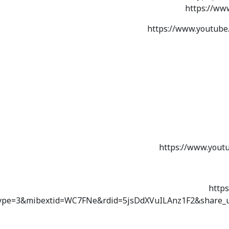
https://ww
في قاعة باعباد ، بمدينة المكلا ، بتاريخ 8 أغسطس ، رابط https://www.youtube.com/watch?
https://www.f?
&type=3&mibextid=WC7FNe&rdid=5jsDdXVuILAnz1F2&shar