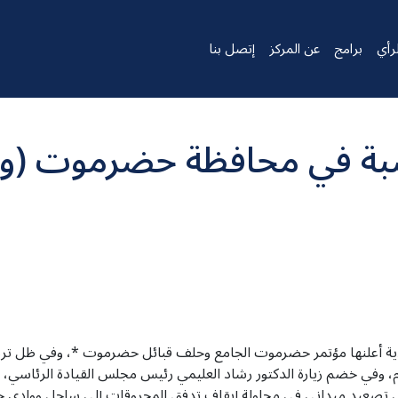
رأي
برامج
عن المركز
إتصل بنا
بة في محافظة حضرموت (ور
دية أعلنها مؤتمر حضرموت الجامع وحلف قبائل حضرموت *، وفي ظل تردي
في خضم زيارة الدكتور رشاد العليمي رئيس مجلس القيادة الرئاسي، ق
لى تصعيد ميداني في محاولة إيقاف تدفق المحروقات إلى ساحل ووادي 