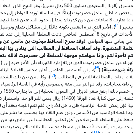
الريال اليمني مقابل الريال السعودي إلى مستوى غير مسبوق (الريال السع
ى بعض مناطق ساحل حضرموت إرباكًا في سلسلة توريد القواطر إلى محطة ا
زيادة معاناة الناس حيث وصلت نسبة انقطاع الكهرباء ما يقارب 8 ساعات من دون كهرباء؛ بمقا
تمبر (
[4]
)، الأمر الذي برره البعض بكونه عائدًا إلى مشاكل تقطع وتوصيل
للتقطعات القبلية في منطقة بترو مسيلة، وعند بداية الأحداث في تاريخ 8 أغسطس ال
تي يعاني منها المواطن، (
وقد صرح المحافظ مبخوت بن ماضي عن و
لمة المنشورة، وقد أضاف المحافظ أن المطالب التي ينادي بها 
 كأخوة لكم، وإذا سهامكم موجهة للسلطة في حضرموت فالله يكفينا
ء عن ساحل حضرموت الذي بررته إدارة الكهرباء بأن الأمر يعود إلى
(ع
[6]
ركة بترومسيلة)
(
)
، وفي أغسطس الماضي أعلن مجلس القيادة الرئاس
ن داخل المحافظة للنظر في المطالب (
[7]
)، وكان من بين تلك الشخصيا
 بالاحتجاجات، وقد تم التواصل معه بخصوص رأيه في اللجنة الرئاسية، وقد
) وف
(النوع العادي) مع وجود البترول ( السوبر ) الذي بلغت كلفته إلى حين كتاب
ية فإن إعلان اللجنة الرئاسية ظل داخل الأدراج، فلم تقم اللجنة بعقد أي 
اللجنة الرئاسية من الأساس، وقرر عدم اللقاء بها بحسب ما نشر على
الضغط على السلطة الشرعية من أجل تحقيق المطالب التي ينادي بها من
ائل حضرموت وأعلنت تأييدها في مسعاه بحسب البيانات التي صدرت بعد 
[11]