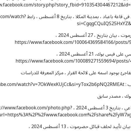
w.facebook.com/story.php?story_fbid=910354304467212&
) للمزيد يمكن مشاهدة الكلمة التي القاها المحافظ 
si=CgqgCQuIQS25HxYZ&s
) ، المصدر ، الصفحة الرسمية لكهرباء ساحل حضرموت ، بيان بتاريخ ، 27 أغسطس 2024 ،
https://www.facebook.com/100064369584166/posts
) المصدر ، الصفحة الرسمية لمجلس القيادة الرئاسي على فيس بوك، 21 أغسطس 2024 ،
https://www.facebook.com/100089271559694/posts
فاجئ بوجود اسمه على لائحة القرار ، مركز المعرفة للدراسات
https:/
بوك ، مصدر سابق
) المصدر ، بيان نشر على مواقع التواصل الاجتماعي ، بتاريخ 3 أغسطس 2024 ، acebook.com/photo.php
e_url=https%3A%2F%2Fwww.facebook.com%2Fshare%2FyW
) المصدر ، الصفحة الرسمية لقبيلة بيت غراب ، بيان تأييد لحلف قبائل حضرموت ، 13 أغسطس 2024 ،