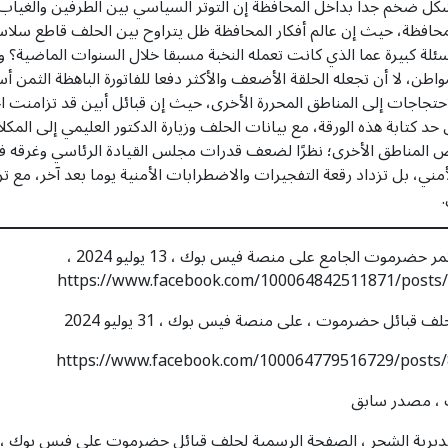
 ضخم جداً بداخل المحافظة إن التوتر السياسي بين الطرفين والغياب شبه
محافظة، حيث إن عالم أفكار المحافظة ظل يتراوح بين الحلف قاطع سلاسل
ئلة كبيرة عما الذي كانت تعمله النخبة مسبقا خلال السنوات الماضية
ن، لا أن تجعله الحلقة الأضعف والأكثر دفعا للفاتورة الباهظة الثمن أ
 الاحتجاجات إلى المناطق المحررة الأخرى، حيث إن قبائل أبين قد تزا
د كتابة هذه الورقة، مع بيانات الحلف وزيارة الدكتور العليمي إلى المكلا
لمناطق الأخرى؛ نظرًا لضعف قدرات مجلس القيادة الرئاسي وغرقه في تو
ي، بل تزداد رقعة التفجيرات والاضطرابات الأمنية يوما بعد آخر، مع تر
) المصدر : بيان منشور على الصفحة الرسمية لمؤتمر حضرموت الجامع على منصة فيس بوك ، 13 يوليو 2024 ،
https://www.facebook.com/100064842511871/posts
ائل حضرموت ، على منصة فيس بوك ، 31 يوليو 2024
https://www.facebook.com/100064779516729/posts
ك ، مصدر سابق