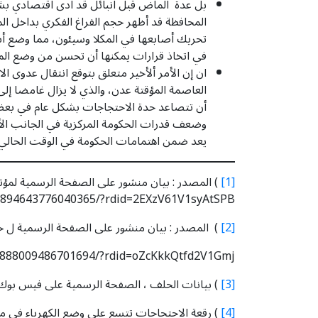
بل عدة الماض قبل انبائل قد ادى اقتصادي بشكل
المحافظة قد أظهر حجم الفراغ الفكري بداخل ال
تحريك أصابعها في المكلا وسيئون، مما وضع أس
في اتخاذ قرارات يمكنها أن تحسن من وضع المواط
ان إن الأمر ألأخير متعلق بتوقع انتقال عدوى
العاصمة المؤقتة عدن، والذي لا يزال غامضا إلى ح
أن تتصاعد حدة الاحتجاجات بشكل عام في بعض ا
وضعف قدرات الحكومة المركزية في الجانب الأمن
يعد ضمن اهتمامات الحكومة في الوقت الحالي.
[1]
/894643776040365/?rdid=2EXzV61V1syAtSPB
[2]
) المصدر : بيان منشور على الصفحة الرسمية ل حلف قب
/888009486701694/?rdid=oZcKkkQtfd2V1Gmj
[3]
) بيانات الحلف ، الصفحة الرسمية على فيس بو
[4]