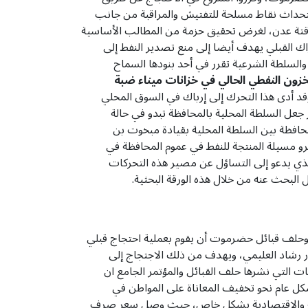
تحداث نقاط مسلحة للتفتيش والمراقبة من جانب
ؤقتة عدن، لغرض تحقيق حزمة من المطالب الأساسية
ك القبلي يهدف أيضا إلى منع تصدير النفط إلى
والسلطة الشرعية تقرر في أحد بنودها السماح
خزون النفطي الحالي في خزانات ميناء ضبة
قد أدى هذا التحرك إلى إرباك في السوق المحلي
 جعل السلطة المحلية بالمحافظة تبدو في حالة
محافظة بين السلطة المحلية بقيادة مبخوت بن
رو مسيلة المنتجة للنفط في عموم المحافظة في
الذي يدعو إلى التساؤل عن مصير هذه التحركات
البحث عنه من خلال هذه الورقة البحثية.
حلف قبائل حضرموت أن يقوم بعملية احتجاج قبلي
ر رشاد العليمي، ويهدف من ذلك الاجتجاج إلى
ات التي نشرها حلف القبائل والمؤتمر الجامع ان
كل عام نحو تخفيف المعاناة على المواطن في
تية والاقتصادية بشكل خاص، حيث وصل سعر صرف