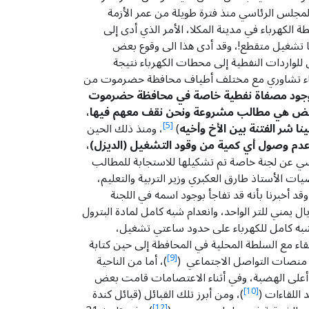
ودي يساوي 500 ريال يمني)، وهو النهج الذي اتبعه المجلس الرئاسي منذ فترة طويلة من عمر الأزمة
لكهرباء في مدينة المكلا، الأمر الذي أدى إلى
بل حدود الساعتين فقط فيهما تشغيل متقطع!، وقد أدى هذا الى وقوع بعض
 للواردات النفطية إلى محطات الكهرباء نتيجة
ماضي دعت السلطة المحلية إلى عقد لقاء تشاوري مع مختلف أطياف محافظة حضرموت من
جود مصفاة نفطية خاصة في محافظة حضرموت
البعض هي مطالب مشروعة ونحن نقف معهم فيها،
 شر الفتنة بين الأخ وأخيه
)
[5]
، ومنذ ذلك الحين
دم وصول أي كمية من وقود التشغيل (الديزل)،
ي عن لجنة خاصة تم تشكيلها للاستجابة للمطالب
ت الأستاذ طارق العكبري وزير التربية والتعليم،
 أخبرنا بأنه قد تفاجأ بوجود اسمه في اللجنة
ي خضم ذلك ارتفع سعر الديزل في السوق المحلية إلى ما يقارب 1550 ريال يمني للتر الواحد، وانعدام شبه كامل لمادة البترول
ة هذه الورقة (1450) ريال يمني للتر الواحد، واستقرار شبه كامل للكهرباء على حدود ساعتي تشغيل،
لقاء مع السلطة المحلية في المحافظة إلى حين كتابة
 منصات التواصل الاجتماعي (
[9]
)، أما من الناحية
 أعلى الهضبة، وفي أثناء الاعتصامات قامت بعض
اللقاءات (
[10]
)، ومن أبرز تلك القبائل (قبائل كندة
[12]