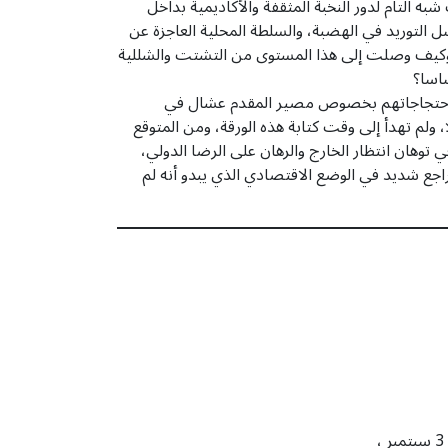
 التام لدور النخبة المثقفة والأكاديمية بداخل
 التوريد في الهضبة، والسلطة المحلية العاجزة عن
؟ وكيف وصلت إلى هذا المستوى من التشتت والشللية
ساسا؟
منت احتجاجاتهم بخصوص مصير المقدم عشال في
، ولم تهدأ إلى وقت كتابة هذه الورقة، ومن المتوقع
هان انتظار الخارج والرهان على الرضا الدولي،
اجع شديد في الوضع الاقتصادي الذي يبدو أنه لم
) رقعة الاحتجاجات تتسع على وضع الكهرباء في مديرية الشحر ، الصفحة الرسمية لحلف قبائل حضرموت على فيس بوك ، 3 سبتمبر ،