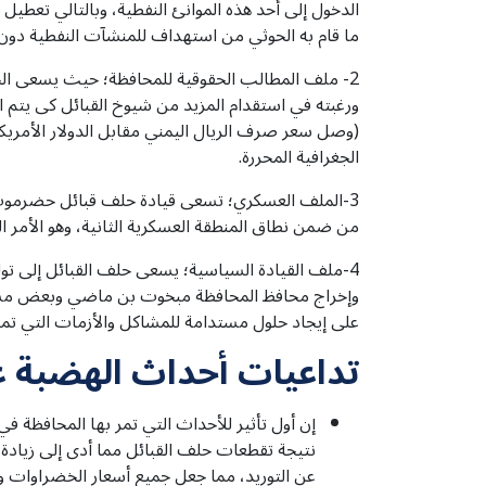
الدخول إلى أحد هذه الموانئ النفطية، وبالتالي تعطيل 
ما قام به الحوثي من استهداف للمنشآت النفطية دون أ
2- ملف المطالب الحقوقية للمحافظة؛ حيث يسعى ال
ورغبته في استقدام المزيد من شيوخ القبائل كى يتم ا
(وصل سعر صرف الريال اليمني مقابل الدولار الأمريكي 
الجغرافية المحررة.
3-الملف العسكري؛ تسعى قيادة حلف قبائل حضرموت ل
من ضمن نطاق المنطقة العسكرية الثانية، وهو الأمر الذ
4-ملف القيادة السياسية؛ يسعى حلف القبائل إلى تو
وإخراج محافظ المحافظة مبخوت بن ماضي وبعض مساعد
على إيجاد حلول مستدامة للمشاكل والأزمات التي تمر ب
تداعيات أحداث الهضبة ع
إن أول تأثير للأحداث التي تمر بها المحافظة 