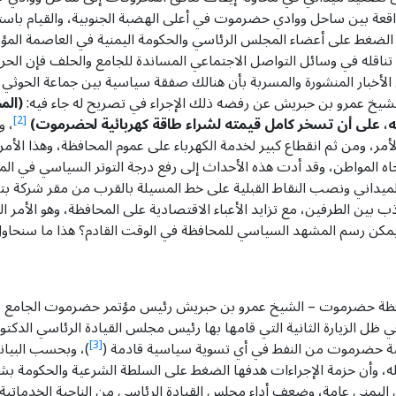
اقعة بين ساحل ووادي حضرموت في أعلى الهضبة الجنوبية، والقيام باس
الضغط على أعضاء المجلس الرئاسي والحكومة اليمنية في العاصمة الم
ناقله في وسائل التواصل الاجتماعي المساندة للجامع والحلف فإن الحرا
الأخبار المنشورة والمسربة بأن هنالك صفقة سياسية بين جماعة الحوثي 
 الشيخ عمرو بن حبريش عن رفضه ذلك الإجراء في تصريح له جاء فيه:
(الم
 على أن تسخر كامل قيمته لشراء طاقة كهربائية لحضرموت)
[2]
، و
مر، ومن ثم انقطاع كبير لخدمة الكهرباء على عموم المحافظة، وهذا الأمر
جاه المواطن، وقد أدت هذه الأحداث إلى رفع درجة التوتر السياسي في ال
لميداني ونصب النقاط القبلية على خط المسيلة بالقرب من مقر شركة بت
بين الطرفين، مع تزايد الأعباء الاقتصادية على المحافظة، وهو الأمر 
 يمكن رسم المشهد السياسي للمحافظة في الوقت القادم؟ هذا ما سنحاول 
حافظة حضرموت – الشيخ عمرو بن حبريش رئيس مؤتمر حضرموت الجامع و
ل الزيارة الثانية التي قامها بها رئيس مجلس القيادة الرئاسي الدكتو
ة حضرموت من النفط في أي تسوية سياسية قادمة (
[3]
)، وبحسب البيان
ه، وأن حزمة الإجراءات هدفها الضغط على السلطة الشرعية والحكومة بش
يمني عامة، وضعف أداء مجلس القيادة الرئاسي من الناحية الخدما