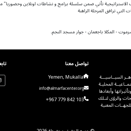
ث الاستراتيجية تأتي ضمن سلسلة برامج و نشاطات اونلاين وحضوريا" من
التي ترافق المرحلة الراهنة
تواصل معنا
تابع
اهــر السيــاسيـــة
Yemen, Mukalla
مــاعيــة المحليـة
info@almarfacenter.org
وتأثيراتها وأبعادها
اث والرؤى لتـلك
+967 779 842 103
للجهــات المعنية