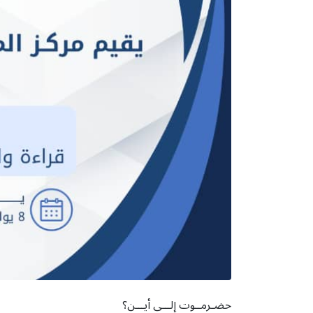
حضـرمــوت إلـــى أيـــن؟