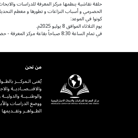
حلقة نقاشية ينظمها مركز المعرفة للدراسات والابحا
الحضرمي و أسباب النزاعات و تطورها و معظم التحديات 
كونوا في الموعد:
يوم الثلاثاء الموافق 8 يوليو 2025م.
في تمام الساعة 8:30 صباحاً بقاعة مركز المعرفة - حضرموت - المكلا باجعمان - جوار مسجد النجم.
من نحن
يُعنى الـمركـــز بالظــو
والاقتــصــاديــة والاجت
والوطنــيــة والدوليــة 
ووضع الدراسات والأبح
الظــواهــر وتقــديمها 