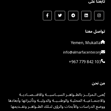
تابعنا على
تواصل معنا
Yemen, Mukalla
info@almarfacenter.org
+967 779 842 103
من نحن
يُعنى الـمركـــز بالظــواهــر السيــاسيـــة والاقتــصــاديــة
والاجتمــاعيــة المحليـة والوطنــيــة والدوليــة وتأثيراتها وأبعادها
ووضع الدراسات والأبحاث والرؤى لتـلك الظــواهــر وتقــديمها