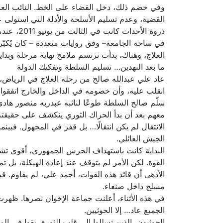
وفي خضم ذلك، دخل القضاء على الخط. النائب العام
القضية، وعدم تسليم الأسلحة والأدلة التي استولى ع
ذروة الأ
في ساحة الجامعة– وفق روايات متعددة – كان يُكبّر 
العلاج، وهناك، بدأت ترتسم ملامح نهاية مرحلة وبدا
ما بعد النهدين… تسليم السلطة وتفكيك الدولة
عاد علي عبدالله صالح من رحلة العلاج في الرياض، مث
انقلب عليه، وأن خصومه في الداخل والخارج اتفقوا 
سلّم صالح السلطة طوعًا لنائبه عبدربه منصور هاد
معهم بعد أن بدأ الحراك الثوري ينكشف على حقيقته 
الانتقال لم يكن انتقالًا… بل قفز في المجهول. فب
الجيش العائلي.
البداية كانت باستهداف الحرس الجمهوري، أقوى تشك
القوة. لكن الأمر لم يتوقف عند إعادة الهيكلة، بل تم
الأدهى أن قائد هذه القوات، أحمد علي، لم يقاوم. قب
مسلح داخل صنعاء.
في هذه الأثناء، أعلنت جماعة الإخوان نصرها. ظهرت ت
الجميع عاد… إلا الحوثيين.
الحوثيون، الذين تسللوا إلى قلب الثورة، بقوا في ا