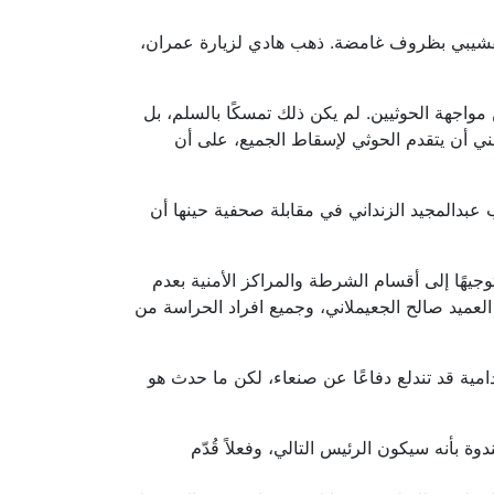
حميد القشيبي ومسلحي الحوثي، قُتل القشيبي بظروف غامضة. ذهب هادي لزيارة عمران،
"لن ننجر إلى القتال"، وامتنعوا عن مواجهة الحوثيين. لم يكن ذلك تمسكًا بالسلم، بل
مني أن يتقدم الحوثي لإسقاط الجميع، على أن
مدير مكتب عبدالمجيد الزنداني في مقابلة صحفية حينها أن
صدر توجيهًا إلى أقسام الشرطة والمراكز الأمنية بعدم
العميد صالح الجعيملاني، وجميع افراد الحراسة من
امية قد تندلع دفاعًا عن صنعاء، لكن ما حدث هو
ة بأنه سيكون الرئيس التالي، وفعلاً قُدّم