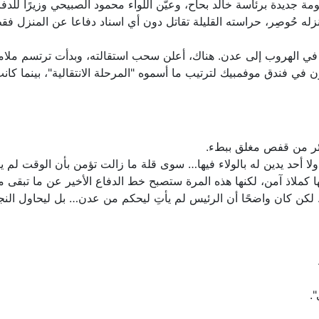
ة جديدة برئاسة خالد بحاح، وعيّن اللواء محمود الصبيحي وزيرًا للدفا
في فندق موفمبيك لترتيب ما أسموه "المرحلة الانتقالية"، بينما كانت 
ئر من قفص مغلق ببطء.
 ولا أحد يدين له بالولاء فيها… سوى قلة ما زالت تؤمن بأن الوقت لم يف
ا كملاذ آمن، لكنها هذه المرة ستصبح خط الدفاع الأخير عن ما تبقى م
لكن كان واضحًا أن الرئيس لم يأتِ ليحكم من عدن… بل ليحاول النجاة
.