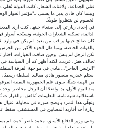
قتلى الجماعة، ولافتات الشعار. كانت الدولة تُخلى 
وبينما كان هادي يدير ما يسمى بـ"مؤتمر الحوار ال
الخصوم لن ينتظروا طويلًا.
في إحدى زياراتي إلى صنعاء حينها، كنت أرى المدين
الدائمة، تسكنه الشعارات الحوثية، وتسيّجه أسوار ف
كان صالح حينها يراقب من بعيد، لم يكن في وارد الا
والقوات الخاصة، بينما ظل الجزء الأكبر من الحر
لكن الرجل لم ينسَ. وحين ضاقت الخيارات، اختار تح
تحالف هش، غريب، لكنه أظهر كم أن السياسة في اليمن
"الرئيس العاجز"… هادي في مواجهة الفرقة المنفلتة
استلم عبدربه منصور هادي مقاليد السلطة رسميًا، لك
من الهيبة شيئًا، سوى علم الجمهورية اليمنية المرف
منذ اليوم الأول، بدا واضحًا أن الرجل محاصر. وحد
باستقلالية شبه تامة. التعليمات تُناقَش، والقرارات
زيارة أحد أقاربه المصابين في المستشفى. سقط عشر
وحتى وزير الدفاع الأسبق، محمد ناصر أحمد، لم يسل
ولم تعد صنعاء آمنة حتى لمن في قمة هرم الدولة.