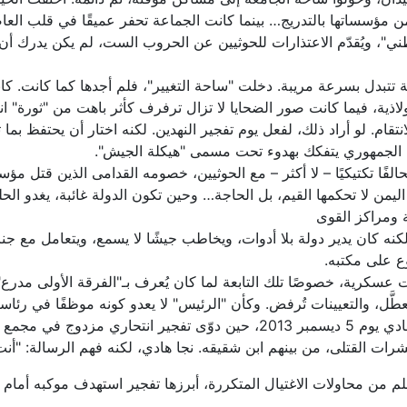
من مؤسساتها بالتدريج… بينما كانت الجماعة تحفر عميقًا في قلب العا
وطني"، ويُقدّم الاعتذارات للحوثيين عن الحروب الست، لم يكن يدرك أ
ة تتبدل بسرعة مريبة. دخلت "ساحة التغيير"، فلم أجدها كما كانت. ك
ولاذية، فيما كانت صور الضحايا لا تزال ترفرف كأثر باهت من "ثورة" ا
نتقام. لو أراد ذلك، لفعل يوم تفجير النهدين. لكنه اختار أن يحتفظ ب
س الجمهوري يتفكك بهدوء تحت مسمى "هيكلة الجيش".
الفًا تكتيكيًا – لا أكثر – مع الحوثيين، خصومه القدامى الذين قتل 
 لا تحكمها القيم، بل الحاجة… وحين تكون الدولة غائبة، يغدو الحليف
 ومراكز القوى
نه كان يدير دولة بلا أدوات، ويخاطب جيشًا لا يسمع، ويتعامل مع جنرا
وع على مكتبه.
ات عسكرية، خصوصًا تلك التابعة لما كان يُعرف بـ"الفرقة الأولى مدر
 تُعطَّل، والتعيينات تُرفض. وكأن "الرئيس" لا يعدو كونه موظفًا في رئ
وتجلّى هذا التمرد بأوضح صوره في محاولة اغتيال هادي يوم 5 ديسمبر 2013، حين
ات القتلى، من بينهم ابن شقيقه. نجا هادي، لكنه فهم الرسالة: "أن
م من محاولات الاغتيال المتكررة، أبرزها تفجير استهدف موكبه أمام و