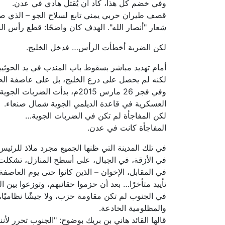
وفي خضم كل هذا، كاد أن يُقتل هادي في عدن.
قصف طيران حربي يمني تابع لسلاح الجو – الذي صار
شعار "أنصار الله". الهدف كان واضحًا: قطع رأس ال
لكن الضربة أخطأت الرأس… فدخل الخليج.
أمام تهديد مباشر بسقوط باب المندب في يد الحوثيي
لكنه لم يحصل على درع الخليج، بل على عاصفة الح
وفي فجر 26 مارس 2015م، بدأ
العسكرية في قاعدة الديلمي الجوية شمال صنعاء.
لكن المفاجأة لم تكن في الضربات الجوية…
المفاجأة كانت في عدن.
في تلك المدينة التي ظنها الجميع مجرد ملاذ للرئيس
في الأزقة، في الجبال، على أسطح المنازل، تشكلت
في المقابل، الإخوان – الذين كانوا حتى يوم العاصف
تأييد متأخرًا… بعد أن حزموا حقائبهم، وتوزعوا بين ا
في الجنوب لم تكن مقاومة حزب، ولا جيشًا نظاميًا
والمظلومية الخادعة.
قالها القائد هاني بن بريك بوضوح: "الجنوب تحرر لأن