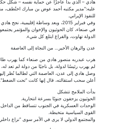
هادي – الذي بدا عاجزًا عن حماية نفسه – شكّل حكوم
للنفوذ الإيراني.
وفي فبراير 2015، وبعد وساطة إقليمية، نجح هادي في الهروب إلى عدن. هناك، أعلن سحب استقالته، وبدأت ترتسم ملامح صراع مفتوح، داخليًا وإقليميًا.
في صنعاء، كان الحوثيون والإخوان والمؤتمر يجتمعون 
الدولة تهاوت، والفراغ ابتلع كل شيء.
عدن والرهان الأخير… من النجاة إلى العاصفة
هرب عبدربه منصور هادي من صنعاء كما يهرب طا
لم يهرب رئيسًا لدولة، بل ناجيًا من دولة لم تعد له،
وصل هادي إلى عدن، العاصمة التي لطالما نُظر إليه
أعلن سحب استقالته، قال إنها كانت "تحت الضغط". 
بدأت الملامح تتشكل
الحوثيون يزحفون جنوبًا بسرعة انتحارية.
الوحدات العسكرية في الجنوب تتساقط من الداخل.
القوى السياسية متخبطة.
والمجتمع الدولي لا يرى في الأمر سوى "نزاع داخلي"