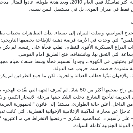
ورغم الحصار الخانق، خرج الحوثيون من تلك المرحلة أكثر تماسكًا. ففي ا
يس فقط في ميزان القوى، بل في مستقبل اليمن نفسه.
ربيع العربي" تجتاح العواصم، وصلت النيران إلى صنعاء. بدأت التظاهرات بخط
لمين" التي وجدت في الأزمة فرصة ذهبية للإطاحة بخصمها التاريخي: 
لذراع العسكرية الأقوى للنظام، انقلب فجأة على رئيسه. لم يكن ذلك ان
ماعة التي التحق بها. وبانشقاقه، فتح الطريق أمام الفوضى.
وا يختبئون في الكهوف، وجدوا أنفسهم فجأة وسط صنعاء بخيام مجهزة، ت
ماعة متمردة خاضت ست حروب ضد الدولة.
ية، والإخوان تبنّوا خطاب العدالة والحرية، لكن ما جمع الطرفين لم
في مارس 2011، وقعت مجزرة "جمعة الكرامة"، التي راح ضحيتها أكثر من 50 شا
جريمة لتأجيج الشارع. دخلت البلاد حينها مرحلة الانفجار الكبير، وا
الداخل. أعلن حالة الطوارئ، مستندًا إلى قانون "الجمهورية العربية 
 عاجزًا عن مجاراة الماكينة الإعلامية الإخوانية القطرية، التي كانت ت
 – على رأسهم د. عبدالحميد شكري – رفضوا الانخراط في ما اعتبروه "ث
دولة الجنوبية كاملة السيادة.