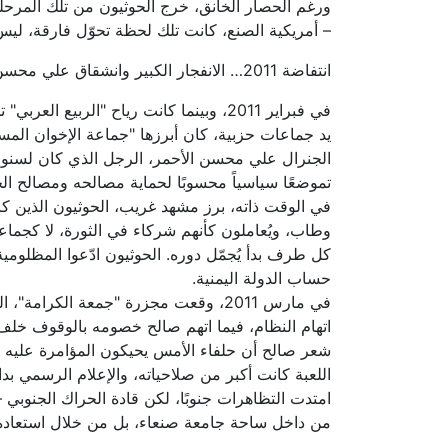
– أمريكية الصنع، كانت تلك لحظة تحوّل فارقة، ل
انتفاضة 2011… الانفجار الكبير وانشقاق علي محسن
في فبراير 2011، وبينما كانت رياح "ال
يد جماعات حزبية، كان أبرزها "جماعة الإخوان المس
الجنرال علي محسن الأحمر، الرجل الذي كان لسنوات ا
تموضعًا سياسياً محسوبًا لحماية مصالحه ومصالح الج
في الوقت ذاته، برز مشهد غريب، الحوثيون الذين كان
وطاب، ويُعاملون كأنهم شركاء في الثورة، لا كج
كل طرف بدأ يُجمّل دوره. الحوثيون ادّعوا المظلوم
حساب الدولة اليمنية.
اتهام النظام، فيما اتهم صالح خصومه بالوقوف خلف ال
شعر صالح أن حلفاء الأمس يحيكون المؤامرة عليه من 
اللعبة كانت أكبر من صلاحياته، والإعلام الرسمي بدا
امتدت التظاهرات جنوبًا، لكن قادة الحراك الجنوبي
من داخل ساحة جامعة صنعاء، بل من خلال استعادة ال