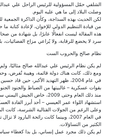
الشلفي حمّل المسؤولية للرئيس الراحل علي عبدالله 
وصلت البلاد إلى ما هي عليه اليوم.
لكن الحديث بهذه السذاجة، وكأن الذاكرة الجمعية للي
من قيادة التنظيم الدولي للإخوان، لإعادة كتابة ما حدث بين 2011 و2014 بطريقة تعفيهم من مسؤوليتهم السياسية، بل وتُقدّمهم ك
هذه المقالة ليست انفعالًا عابرًا، بل شهادة من صحافي كان شاه
سرد لا يخضع للرقابة، ولا يُراعي مزاج الفضائيات، ب
نظام صالح والحروب الست
لم يكن نظام الرئيس علي عبدالله صالح مثاليًا، ولم 
ومع ذلك، كانت هناك دولة قائمة، وهيبة تُفرض، وحد 
في عام 2004، ظهر التهديد الأكبر، حين
بقوات عسكرية – غالبيتها من الضباط والجنود الجنو
منذ ذلك العام وحتى 2009، خ
استشهاد اللواء عمر العيسي – أحد أبرز القادة العسك
وعلى الرغم من الجولات القتالية الشرسة، كانت المعا
في العام 2007، وبينما كانت رائحة ال
الكثير من التساؤلات.
لم يكن ذلك مجرد عمل إنساني، بل بدا كغطاء سياسي