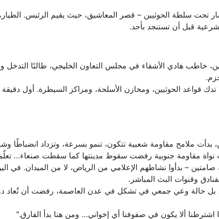
 تحت سلطة الحوثيين – قصر المعاشيق، حيث يقيم الرئيس. الطيار، وف
شرعية قبل أن تستنجد بأحد.
ن، خاطب هادي الأشقاء في مجلس التعاون الخليجي، طالبًا التدخل وفقً
زم.
ت الضربات الجوية تدك قواعد الحوثيين، ومخازن الأسلحة، ومراكز السيطرة. أول 
، بدأت ملامح مقاومة شعبية تتكون، تنمو بسرعة، وتزداد انضباطًا وش
 نواة مقاومة جنوبية رفضت سقوط مدينتها كما سقطت صنعاء… تعلّم
ة صامتين – بدأوا نشاطهم الإعلامي من الرياض، لا من الميدان. في ال
لفنادق وقنوات البث المباشر.
، بل حالة وعي جمعي في تشكل في عدن العاصمة، رفضت أن تُعاد دورة 
نا اشترطنا ألا يكون في صفوفنا أي إخواني… ومن هنا بدأ الفارق."