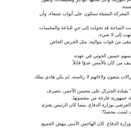
صمة.
ن المعركة المقبلة ستكون على أبواب صنعاء، وأن
انت الساحة قد تحولت إلى حيٍ للباعة والمخيمات
نتهت إلى لا شيء.
ما تبقى من قوات موالية، مثل الحرس الخاص
مؤسسهم حسين الحوثي في عهده.
 من كان بالأمس عدوًا قاتلاً.
لات يتبعون ولاءاتهم لا رئاسته. لم يكن هادي يملك
ع" بقيادة الجنرال علي محسن الأحمر، تتصرف
اسة جمهورية فارغة من مضمونها.
 دوّى تفجير انتحاري مزدوج في مجمع العرضي بوزارة الدفاع، بينما كان الرئيس يعتزم
ت لست محصنًا".
زارة الدفاع. كان الهاجس الأمني ينهش الجميع،