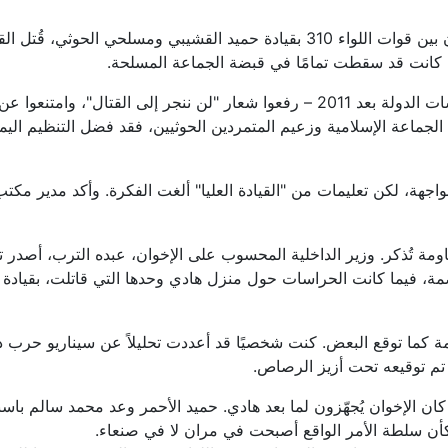
وفي 7 يوليو 2014، وبعد احتدام المعارك في عمران بين قوات اللواء 310 بقيادة 
ا كانت قد سقطت تمامًا في قبضة الجماعة المسلحة.
الإخوان – الذين كانت لهم الكلمة العليا داخل مؤسسات الدولة بعد 2011 – رفعوا شعار 
 الجماعة الإسلامية وزعيم المتمردين الحوثيين، فقد فضل التنظيم الي
 ألف مقاتل جاهزين للمواجهة، لكن تعليمات من "القيادة العليا" ألغت الفكرة. وأكد 
ن صنعاء بلا مقاومة تُذكر. وزير الداخلية المحسوب على الإخوان، عبده الترب، أ
صمة، فيما كانت الحراسات حول منزل هادي وحدها التي قاتلت، بقيادة 
مة كما توقع البعض. كنت شخصيًا قد أعددت تحليلاً عن سيناريو حرب د
تم توقيعه تحت أزيز الرصاص.
ان الإخوان يُجهّزون لما بعد هادي. حميد الأحمر وعد محمد سالم باسندو
وكأن سلطة الأمر الواقع أصبحت في مران لا في صنعاء.