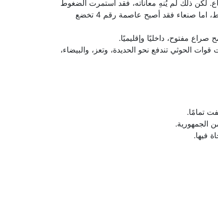
ع. لكن ذلك لم يُنهِ معاناته، فقد استمرت الضغوط
عليه:"مدير مكتبه أحمد عوض بن مبارك اختُطف، منزله حُوصِر، حراسته القليلة تقاتل دون أي اسناد دفاعا عن المنزل فقط، اما صنعاء فقد أصبح عاصمة رقم 4 تخضع
قوات الحوثي تندفع نحو الحديدة، وتعز، والبيضاء،
ت تمامًا.
ن الجمهورية.
 فيها.