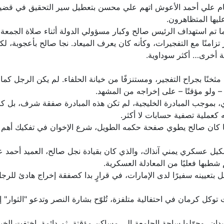
 علي أحمد الأعوش اتهم علي محسن بتعطيل سير التحقيق في قضية جمع
ليها المتظاهرون.
حداث كانت في الثالث من يونيو 2011، عندما تم استهداف الرئيس صالح وكبار مسؤولي الدولة أثن
تزامنًا مع التفجيرات، وكأنه كان يعرف الميعاد. نجا صالح بأعجوبة، ل
ية أخرى… أكثر سوداوية.
خنًا بجراح التفجير، ومستنزفًا من خيانة الحلفاء. لم يكن الرجل كما ك
– ولو مؤقتًا – على إخراجه من المشهد.
ي، بموجب المبادرة الخليجية، لم تكن هذه المبادرة صفقة شرف، بل ك
كعملية تصفية حسابات لا أكثر.
ينما كان صالح يطوي صفحة حكمه الطويل، شرع الإخوان في تفكيك أهم أ
يل عسكري يمني آنذاك، والذي كان بقيادة نجل صالح، العميد أحمد عل
 شطبها فعليًا من المعادلة العسكرية.
ل بتعيينه سفيرًا لدى الإمارات، في قرارٍ بدا كصفقة إخراج هادئ للرج
وكل كرمان في احتفالية متلفزة، تُلوّح بشارة النصر وتدعو "الثوار" إل
لميدان، وحوّلوا ساحة الجامعة إلى مساكن مؤقتة، ثم دائمة. اختفت الخ