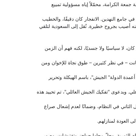
ة الكرامة، محمّلاً إياه مسؤولية تمييع
اء صلاة الجمعة في جامع النهدين. الانفجار كان دقيقًا، والخطيب
كنه أصيب بجروح خطيرة. نُقل إلى السعودية لتلقي
ان، لا سياسيًا ولا جسديًا، لكنه فهم أن الزمن
انت – في نظر كثيرين – طوق نجاة للإخوان ومن
عمدة الدولة" الجيش"، باسم الهيكلة وتحرير
ي. وبدعوى "تفكيك الجيش العائلي"، تم تحييد هذه
ل الثاني في النظام، وضمانًا لعدم إشعال صراع
ى العودة لمنازلهم.
يام الثورية، وحلّ محلها حواجز وتفتيشات، وصور