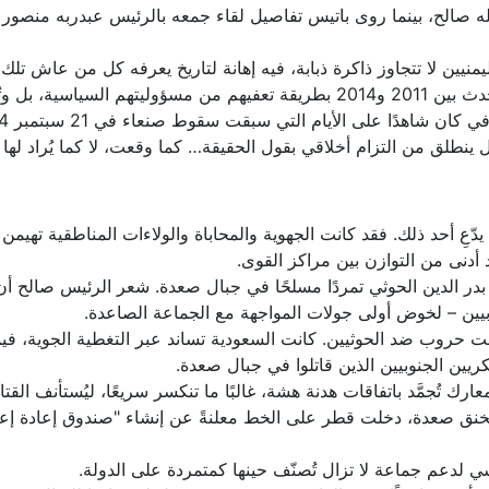
صالح، بينما روى باتيس تفاصيل لقاء جمعه بالرئيس عبدربه منصور هادي
منيين لا تتجاوز ذاكرة ذبابة، فيه إهانة لتاريخ يعرفه كل من عاش تلك ا
ضحايا لمؤامرة كونية.
دًا على الأيام التي سبقت سقوط صنعاء في 21 سبتمبر 2014، وما بعدها.
ل ينطلق من التزام أخلاقي بقول الحقيقة… كما وقعت، لا كما يُراد لها 
يدّعِ أحد ذلك. فقد كانت الجهوية والمحاباة والولاءات المناطقية تهيم
أدنى من التوازن بين مراكز القوى.
 قاد حسين بدر الدين الحوثي تمردًا مسلحًا في جبال صعدة. شعر الرئيس صا
بيين – لخوض أولى جولات المواجهة مع الجماعة الصاعدة.
اض الجيش اليمني ست حروب ضد الحوثيين. كانت السعودية تساند عبر التغطية الجو
ريين الجنوبيين الذين قاتلوا في جبال صعدة.
رك تُجمَّد باتفاقات هدنة هشة، غالبًا ما تنكسر سريعًا، ليُستأنف الق
بارود لا تزال تخنق صعدة، دخلت قطر على الخط معلنةً عن إنشاء "صندوق إ
 لدعم جماعة لا تزال تُصنّف حينها كمتمردة على الدولة.