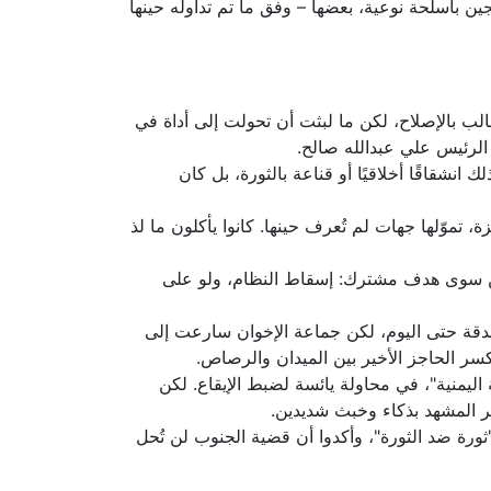
لعام 2010، وبعد هدنة طويلة، عادوا للقتال مدججين بأسلحة نوعية، بعضها – وفق ما تم تداوله حينها
اب يطالب بالإصلاح، لكن ما لبثت أن تحولت إلى أداة في
الرئيس علي عبدالله صالح.
شقاقًا أخلاقيًا أو قناعة بالثورة، بل كان
موّلها جهات لم تُعرف حينها. كانوا يأكلون ما لذ
 يكن سوى هدف مشترك: إسقاط النظام، ولو على
بًا. لم تُعرف الجهة التي نفّذت الهجوم بدقة حتى اليوم، لكن جماعة الإخوان سارعت إلى
نكسر الحاجز الأخير بين الميدان والرصاص.
اليمنية"، في محاولة يائسة لضبط الإيقاع. لكن
دير المشهد بذكاء وخبث شديدين.
ورة ضد الثورة"، وأكدوا أن قضية الجنوب لن تُحل