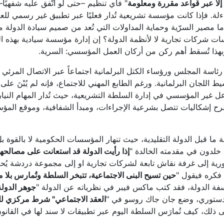
 إلا عبر قواعد مقررة ومعلومة
" فأي تنظيم –حتى لو اتُّفق عليه شفهيًا– 
. فإذا كانت مؤسسة تشريعية تُدار فعليًا عبر تطبيق غير رسمي للعمل
ما مصير السرّية وحماية المداولات التي تُعد من صميم سيادة الدولة 
ات شركات تجارية لا لأنظمة الدولة؟ إن إدارة مؤسسة سيادية بهذه 
وبهذا تُسقط أهم ركن من أركان العمل المؤسسي: السرية.
للجان البرلمانية. ورغم الطابع المهني للاجتماع، فإنه لم يُبْنَ عل
 غير المؤسسي في إدارة السلطة التشريعية، حيث تُدار المهام النياب
رح إشكاليات تتصل بشرعية الإجراءات، ومبدأ الشفافية، وموقع ال
 ما قبل الدولة التقليدية، حيث تنهار المؤسسات الحكومية لا بالقوة ب
ن خلدون في مقدمته الخالدة "
إذا رأيت الدولة قد استعانت على مصالحها ب
ة إلى غرفة نقاش تابعة لشركات تجارية او إلى مجموعة دردشة يُحكم ف
 فكره فيقول "
حين تسيح البنى الاجتماعية، تتبخر السلطة وتُمارس بلا
سفة الدولة، فقد كتب ماكس فيبر في نظرياته عن الدولة "
جوهر الدولة
 الدستوري، وضع جان جاك روسو في "
العقد الاجتماعي
"
شرط مركزي لل
على ذلك، كيف تُمارَس السلطة اليوم عبر تطبيقات لا سند لها في القانو