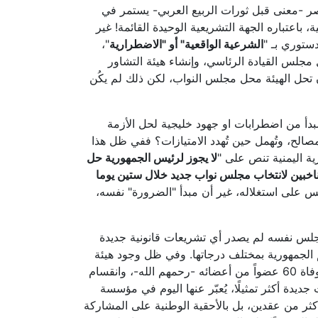
انات عمرًا في التاريخ المعاصر -معنى قبل ثورات الربيع العربي- يستمر في
باعتباره الجهة التشريعية الوحيدة القائمة! غير
ستوري بـ "
الشرعية الواقعية
"
أو
"
الاضطرارية
"،
محتملة. ففي أبريل 2022م صدر إعلان رئاسي بتشكيل مجلس القيادة الرئاسي، وإنشاء هيئة التشاور
حل الهيئة محل مجلس النواب، لكن ذلك لم يكُن
لمبدأ من اضطرابات او جهود خليجية لحل الأزمة
الح، وتُهمل حين تُهدد الامتيازات؟ ففي ظل هذا
لا يجوز لرئيس الجمهورية حل
ناخبين لانتخاب مجلس نواب جديد خلال ستين يوما
لس على استغلاله، غير أن مبدأ "الضرورة" نفسه،
فالمجلس نفسه لم يصدر أي تشريعات قانونية جديدة
 الجمهورية بمختلف درجاتها. وفي ظل وجود هيئة
التشاور والمصالحة، كإطار جامع لكافة القوى الوطنية، لا يبدو استمرار مجلس النواب ضرورة وطنية مُلحة، خصوصًا بعد وفاة 60 عضواً من أعضائه -رحمهم الله-، وانقسام
دة أكثر تمثيلًا، يُعبّر عنها اليوم في مؤسسة
أكثر من عقدين، بل بالأحقية الوطنية على المشاركة