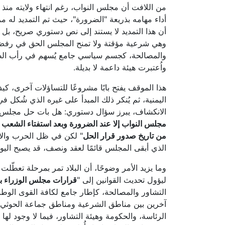
أداء مهامه بذريعة "الضرورة"، حيث تم التمديد له مر
أن هذا التمديد لا يستند إلى نص دستوري صريح، بل إ
والمصالحة، كجسم سياسي جامع يُسهم في رأب الصد
واُعتبرت هيئة داعمة لا بديلة.
هذا الموقف يفتح بابًا مشروعًا للتساؤلات آخرى، كيف
اليمنية، ثم يُنكر ذلك المبدأ على غيره الذي شُكل
الانكشاف، يبرز سؤال دستوري: هل بات حل مجلس النواب خيارًا مطروحاً على
مجلس النواب إلا عند الضرورة وبعد استفتاء الشعب 
من تاريخ صدور قرار الحل
" لكن في ظل الحرب والانق
الذي أبقى المجلس قائمًا لعقد ونصف، قد يصبح اليو
وما يزيد الأمر وضوحًا، أن البلاد تمر بمرحلة تعطّل
ليؤول تحديث القوانين إلى "
قرارات مجلس الوزراء بع
آخرين بين مناطق الشرعية ومناطق جماعة الحوثي الإ
الرئاسة، والحكومة وهيئة التشاور، فيما لا وجود له