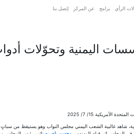
ات الرأي
برامج
عن المركز
إتصل بنا
سات اليمنية وتحوّلات أدو
 الأمريكية 15/ 7/ 2025
ة، شاهد غالبية الشعب اليمني مجلس النواب وهو يستيقظ من سباتٍ 
ء في المجلس إثر قيام المهندس
محسن باصره
نائب رئيس المجلس وعضو 