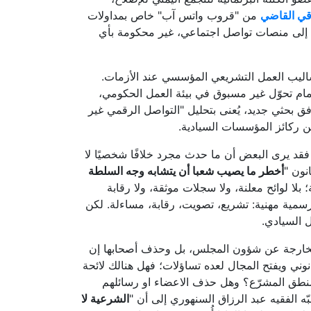
ي القاضي
من "قروب واتس آب" خاص بمداولات
ية إلى منصات تواصل اجتماعي، غير محكومة بأي
أساليب العمل التشريعي المؤسسي عند الأزمات.
مام تحوّل غير مسبوق في بيئة العمل الحكومي،
ق بحثي جديد، يُعنى بتحليل "التواصل الرقمي غير
ن ركائز المؤسسات السيادية.
 فقد يرى البعض أن ما حدث مجرد خلافًا شخصيًا لا
نون "
أخطر ما يصيب شعبا أن يتشابه وجه السلطة
بلا لوائح معلنة، ولا سجلات موثقة، ولا رقابة
ية مهنية: تشريع، تصويت، رقابة، مساءلة. لكن
 السيادي.
الخارجة عن شؤون المجلس، بل وحذف أصحابها إن
قانوني ويفتح المجال لعده تساؤلات؛ فهل هنالك لائحة
منطق المشرّع؟ وهل حذف الاعضاء او رسائلهم
نبّه الفقيه عبد الرزاق السنهوري إلى أن "
الشرعية لا