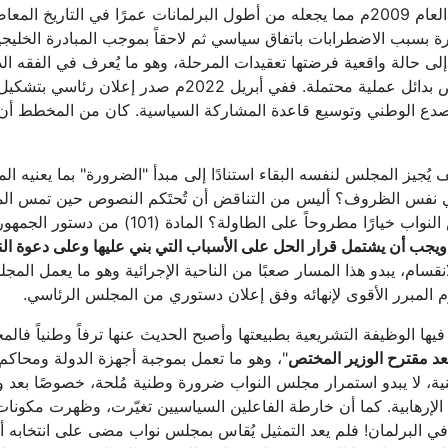
من اللافت أن مجلس النواب، رغم انتهاء ولايته منذ العام 2009م مما يجعله من أطول البرلم
ة بسبب الاضطرابات باتفاق سياسي ثم لاحقاً بموجب المبادرة الخليجية، 
لى حالة واقعية فرضتها تعقيدات المرحلة، وهو ما يُعرف في الفقه الد
وهي شرعية مؤقتة ولا تمنح المجلس الحق في رفض بدائل عملية 
ع الوطني وتوسيع قاعدة المشاركة السياسية. كان من المخطط أن ت
 يُجيز المجلس لنفسه البقاء استنادًا إلى مبدأ "الضرورة" بما يعنيه ا
 في نفس الظروف؟ أليس من التناقض أن تُحتَكم النصوص حين تمس المص
 الطاولة؟ المادة (101) من دستور الجمهورية اليمنية تنص على "
ويجب أن يشتمل قرار الحل على الأسباب التي بني عليها وعلى دعوة ال
سام، يبدو هذا المسار صعبًا من الناحية الإجرائية وهو ما يعمل المج
م المبرر الأقوى لإنهائه وفق إعلان دستوري من المجلس الرئاسي.
ت فيها الوظيفة التشريعية بطبيعتها وأصبح الحديث عنها ترفاً وطنياً 
د مقترح الوزير المختص
"، وهو ما تعمل بموجبة أجهزة الدولة ومحاكم
رهابية. كما أن خارطة الفاعلين السياسيين تغيّرت، وظهرت مكونات جدي
ا في البرلمان! فلم يعد التمثيل يُقاس بمجلس نواب مضى على انتخابه 