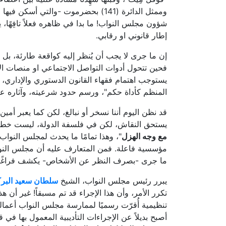
وممثل الدائرة (141) بحضرموت -والتي أسكن فيها وهو الأمر الذي يستدعيني لكتابة هذا المقال- بحذف زميله الدكتور
شؤون مجلس النواب! ما بدا في ظاهره فعلاً تافِهًا
إطار قانوني او رقابي.
إن ما جرى لا يجب أن يُنظر إليه كواقعة طارئة، بل
فحين تتحول أدوات التواصل الاجتماعي او منصات الا
يستوجب اهتمام فقهاء القانون الدستوري والإداري، 
المنظم كأداة حكم"، ورسم حدود شرعيته، وآثاره على
قد نظن اليوم أننا نسخر أو نبالغ، لكن كما يعبر أمي
يستحق النقاش، لكن في فلسفة الدولة، ليست خطورة
مع وجه الهزل
"، وهذا تمامًا ما يحدث لمجلس النواب 
مؤسسية فاعلة. فمن المتعارف عليه أن مجلس النو
ما جرى -بصرف النظر عن الأشخاص- يكشف فراغًا قا
يبرر رئيس مجلس النواب، الشيخ
سلطان سعيد البرك
تكرر الأمر، وأن هذا الإجراء قد تم مسبقاً! غير أن ه
تنظيمية أُقرّت رسميًا لممارسة مجلس النواب أعما
أصبح بديلاً عن الإجراءات التأديبية المعمول بها في ق