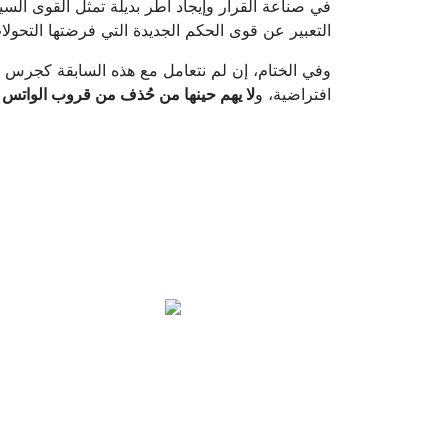
في صناعة القرار وإيجاد أُطر بديلة تمثل القوى ال
التعبير عن قوى الحكم الجديدة التي فرضتها التحولات
وفي الختام، إن لم نتعامل مع هذه السابقة كجرس إ
افتراضية، و
لا يهم حينها من حُذف من قروب الواتس 
من نح
يُعنى الـمركـــز 
السيــاسيـــة والا
والاجتمــاعيــة المحل
والدوليــة وتأثيراته
الدراسات والأبحاث
الظــواهــر وتقــد
المعني