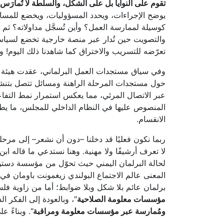
تقوم على النوايا بل على الشكل، والسلطة لا تُمارَس
يوضح الإجراءات، ويحدد المسؤوليات، ويخضع للمساءلة
كوسيلة لممارسة العمل؟ وأين تُسجَّل مداولاته؟ ثم 
والتصويت حين تُدار عبر منصة خارجية تخضع لسياس
تعرّضه للتسريب والاختراق كما شاهدنا ذلك اليوم! 
حول مستجدات المرحلة الراهنة ومسائل تتصل بتنشيط ا
عبر الاتصال المرئي، مما يعكس استمرار نمط التفاعل
المنصوص عليها في النظام الداخلي للمجلس، ما يط
الانقسام.
ربما نكون فعليًا قد دخلنا –دون أن نشعر– إلى مرحلة
لا تعرف أرشيفًا ولا مهنية. وهنا نستدعي ما قاله اب
لحالة البرلمان اليمني حيث تحوّل من مؤسسة دستوري
المعنى عالم الاجتماع البولندي زيغمونت باومان في
برلمان عائم بلا شكل وبلا ضوابط؛ أما من زاوية فل
مؤسسات معلومة الصلاحية
"، وبالعودة إلى الفكر
ومُمارسة عبر مؤسسات معلومة ومراقبة
". وبناءً 