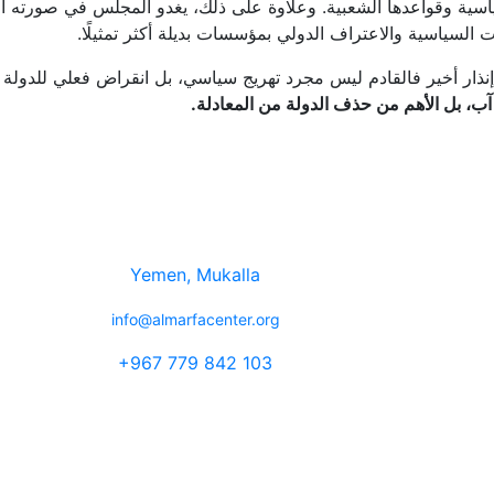
سياسية وقواعدها الشعبية. وعلاوة على ذلك، يغدو المجلس في صورته ال
 السياسية والاعتراف الدولي بمؤسسات بديلة أكثر تمثيلًا.
نذار أخير فالقادم ليس مجرد تهريج سياسي، بل انقراض فعلي للدولة
آب، بل الأهم من حذف الدولة من المعادلة
.
ن
تواصل معنا
بالظــواهــر
Yemen, Mukalla
قتــصــاديــة
info@almarfacenter.org
يـة والوطنــيــة
ا وأبعادها ووضع
+967 779 842 103
 والرؤى لتـلك
يمها للجهــات
ة