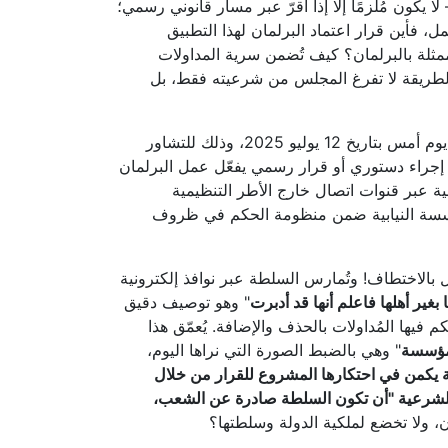
لا يكون مُلزمًا إلا إذا أُقرّ عبر مسار قانوني رسمي؛
، فأين قرار اعتماد البرلمان لهذا التطبيق
ممثلة بالبرلمان؟ كيف تُضمن سرية المداولات
الطريقة لا تفرغ المجلس من شرعيته فقط، بل
وفي سياق مستجدات العمل البرلماني، عقدت هيئة رئاسة المجلس ورؤساء الكتل البرلمانية اجتماعاً عبر الاتصال المرئي يوم أمس بتاريخ 12 يوليو 2025، وذلك للتشاور
ى إجراء دستوري أو قرار رسمي يفعّل عمل البرلمان
ية عبر قنوات اتصال خارج الأطر التنظيمية
مؤسسة النيابية ضمن منظومة الحكم في ظروف
ل بالاختطاف! وتُمارس السلطة عبر نوافذ إلكترونية
غير أهلها فاعلم أنها قد أدبرت
" وهو توصيف دقيق
يها المُداولات بالحذف والإضافة. يُعمّق هذا
 مؤسسة
" وهي بالضبط الصورة التي نراها اليوم،
 يكمن في احتكارها المشروع للقرار من خلال
شرعية
"
أن تكون السلطة صادرة عن الشعب،
ن، ولا تخضع لملكية الدولة وسلطتها؟