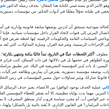
شوق
، يخفي في طياته تحوّلاً مقلقًا في أدوات الحكم، من مؤسسات دستور
 كحالة نموذجية تستحق أن تُدرَس بوصفها سابقة قانونية وإدارية في 
تصال المرئي إلى قنوات لاتخاذ القرار داخل مؤسسات سيادية، فإننا أ
وباحثي السياسات العامة والحكومات الرقمية. إنها لحظة تفرض فتح أف
 الإجراءات الرسمية، وشرعية القرار، وسرّية المداولات، التي تُعد م
ن معلوف "
أكثر اللحظات عبثًا في التاريخ، تبدأ غالبًا بنكتة وتنتهي بكارثة
".
 الظواهر في حجمها بل في دلالاتها. في ذات السياق، كتب فرانز فا
اليمني، إذ بات يُدير المؤسسة التشريعية في البلاد عبر تطبيق مراسلة؛ 
اب، بوصفه مؤسسة دستورية، يفترض أن يمارس وظائفه عبر آليات رسم
نونيًا صارخًا، ويثير تساؤلات حول مصير المؤسسات في زمن التحلل
اني
عملية الحذف بوجود (توافق) بين الأعضاء، يجيز حذف الرسائل 
ذا التبرير، مهما بدت نواياه تنظيمية، إلا أنه يفتقر للغطاء المؤسسي ال
له عبر الواتس آب، أم مجرد سياسة قروب تُدار بمنطق المشرف، لا ب
اعات البرلمان؟ في القانون الإداري، لا يُعتد بالنية بل بالشكل! ولهذا، 