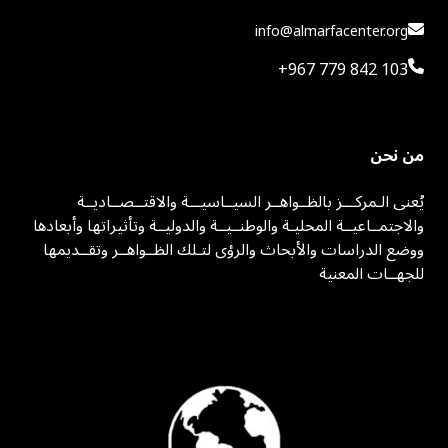
info@almarfacenter.org
+967 779 842 103
من نحن
يُعنى الـمركـــز بالظــواهــر السيــاسيـــة والاقتــصــاديــة
والاجتمــاعيــة المحليـة والوطنــيــة والدوليــة وتأثيراتها وأبعادها
ووضع الدراسات والأبحاث والرؤى لتـلك الظــواهــر وتقــديمها
للجهــات المعنية