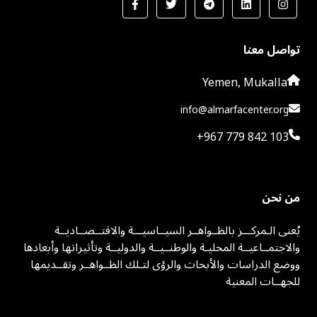
تواصل معنا
Yemen, Mukalla
info@almarfacenter.org
+967 779 842 103
من نحن
يُعنى الـمركـــز بالظــواهــر السيــاسيـــة والاقتــصــاديــة
والاجتمــاعيــة المحليـة والوطنــيــة والدوليــة وتأثيراتها وأبعادها
ووضع الدراسات والأبحاث والرؤى لتـلك الظــواهــر وتقــديمها
للجهــات المعنية