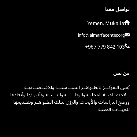
تواصل معنا
Yemen, Mukalla
info@almarfacenter.org
+967 779 842 103
من نحن
يُعنى الـمركـــز بالظــواهــر السيــاسيـــة والاقتــصــاديــة
والاجتمــاعيــة المحليـة والوطنــيــة والدوليــة وتأثيراتها وأبعادها
ووضع الدراسات والأبحاث والرؤى لتـلك الظــواهــر وتقــديمها
للجهــات المعنية