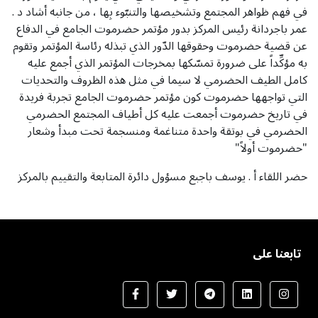
في فهم ظواهر المجتمع وتشخيصها والتنبّوء بِها ، من جانبه أشاد د .
عمر باجردانة رئيس المركز بدور مؤتمر حضرموت الجامع في الدفاع
عن قضية حضرموت وحقوقها الدّور الذي تبذله رئاسة المؤتمر وتقوم
به مؤكِّداً على ضرورة تمسّكها بمخرجات المؤتمر الذي أجمع عليه
كامل الطيف الحضرمي لا سيما في مثل هذه الظروف والتحديات
التي تواجهها حضرموت كون مؤتمر حضرموت الجامع تجربة فريدة
في تاريخ حضرموت أجمعت عليه كل أطياف المجتمع الحضرمي
الحضرمي في بوتقة واحدة متناغمة ومنسجمة تحت مبدأ وشعار
"حضرموت أولاً"
حضر اللقاء أ . يوسف باجبع مسؤول دائرة المتابعة والتقييم بالمركز
تابعنا على