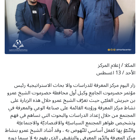
المكلا / إعلام المركز
الأحد / 13 اغسطس
زار اليوم مركز المعرفة للدراسات والا بحاث الاستراتيجية رئيس
مؤتمر حضرموت الجامِع وكيل أول محافظة حضرموت الشيخ عمرو
بن حبريش العليّي حيث تعرّف الشيخ عمرو خلال هذه الزيارة على
نشاط مركز المعرفة ورؤيته القائمة على صناعة الوعي والمعرفة في
المجتمع من خلال إعداد الدراسات والبحوث التي تساهم في فهم
وتشخيص ظواهر المجتمع السياسيّة والاقتصاديّة والاجتماعيّة
والتّنبّؤ بِها كفعل أساسي للنّهوض به ، وقد أشاد الشيخ عمرو بنشاط
مركز المعرفة والدّور المعرفي والتثقيفي الذي يقوم به لا سيما دوره