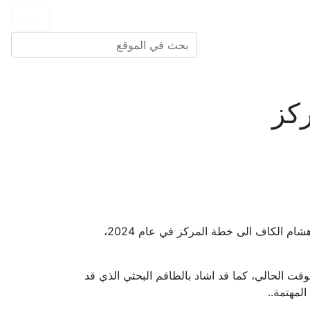
كز
اقام مركز المعرفة للدراسات و الابحاث الأستراتيجية ورشة عمل خاصة بباحثي المركز، التي تطرق فيها رئيس المركز ا. هشام الكاف الى خطة المركز في عام 2024،
وقت الحالي، كما قد اشاد بالطاقم البحثي الذي قد
لمهتمة..