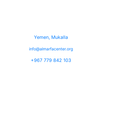
ن
تواصل معنا
بالظــواهــر
Yemen, Mukalla
قتــصــاديــة
info@almarfacenter.org
يـة والوطنــيــة
ا وأبعادها ووضع
+967 779 842 103
 والرؤى لتـلك
يمها للجهــات
ة
جميع الحقوق محفوظة 2026 ©
برمجة وتصميم
KHALED BANI