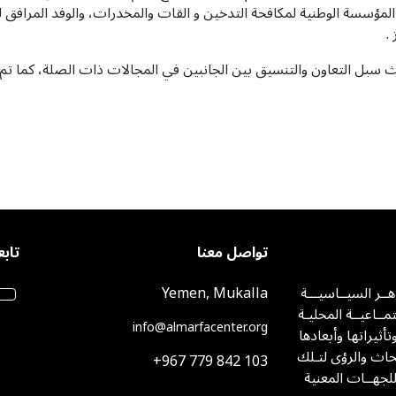
مؤسسة الوطنية لمكافحة التدخين و القات والمخدرات، والوفد المرافق له
.
حث سبل التعاون والتنسيق بين الجانبين في المجالات ذات الصلة، كما ت
تواصل معنا
تابع
اهــر السيــاسيـــة
Yemen, Mukalla
مــاعيــة المحليـة
info@almarfacenter.org
وتأثيراتها وأبعادها
اث والرؤى لتـلك
+967 779 842 103
للجهــات المعنية