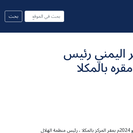
 اليمني رئيس
ره بالمكلا
استقبل رئيس مركز المعرفة للدراسات والابحاث الاستراتيجية الاستاذ/ عمر سالم باجردانة صباح اليوم الأربعاء الموافق26/يونيو 2024م بمقر المركز بالمكلا ، رئيس منظمة الهلال