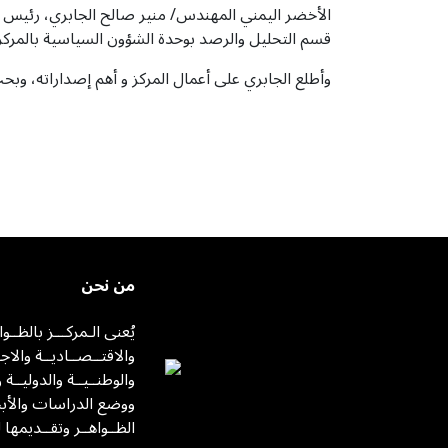
الأخضر اليمني المهندس/ منير صالح الجابري، رئيس ال
قسم التحليل والرصد بوحدة الشؤون السياسية بالمركز 
وأطلع الجابري على أعمال المركز و أهم إصداراته، وب
من نحن
يُعنى الـمركـــز بالظــو
والاقتــصــاديــة والاجت
والوطنــيــة والدوليــة 
ووضع الدراسات والأبح
الظــواهــر وتقــديمها 